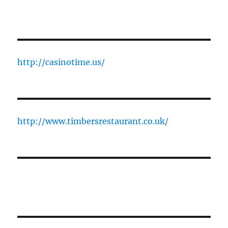
http://casinotime.us/
http://www.timbersrestaurant.co.uk/