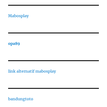
Mabosplay
opa89
link alternatif mabosplay
bandungtoto