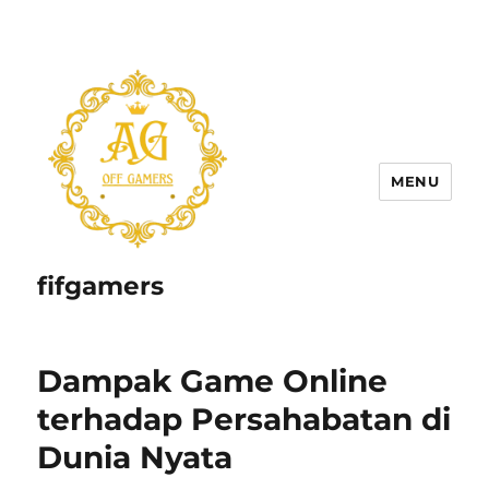
MENU
fifgamers
Dampak Game Online
terhadap Persahabatan di
Dunia Nyata