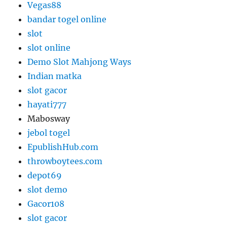
Vegas88
bandar togel online
slot
slot online
Demo Slot Mahjong Ways
Indian matka
slot gacor
hayati777
Mabosway
jebol togel
EpublishHub.com
throwboytees.com
depot69
slot demo
Gacor108
slot gacor