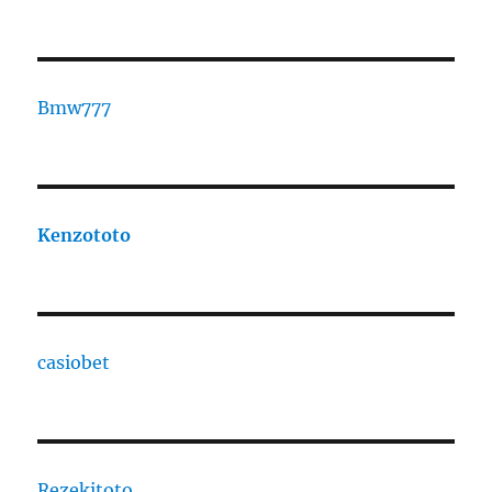
Bmw777
Kenzototo
casiobet
Rezekitoto