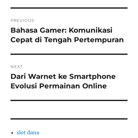
Post
PREVIOUS
navigation
Bahasa Gamer: Komunikasi
Previous
post:
Cepat di Tengah Pertempuran
NEXT
Dari Warnet ke Smartphone
Next
post:
Evolusi Permainan Online
slot dana