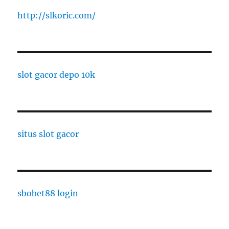
http://slkoric.com/
slot gacor depo 10k
situs slot gacor
sbobet88 login