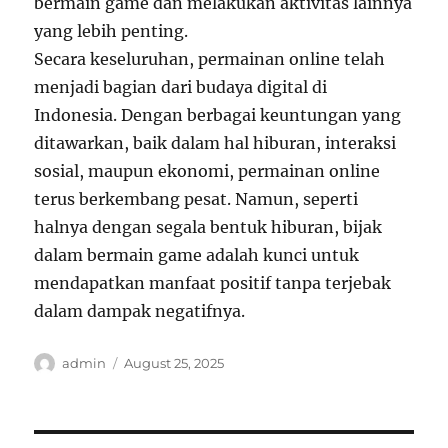
bermain game dan melakukan aktivitas lainnya
yang lebih penting.
Secara keseluruhan, permainan online telah
menjadi bagian dari budaya digital di
Indonesia. Dengan berbagai keuntungan yang
ditawarkan, baik dalam hal hiburan, interaksi
sosial, maupun ekonomi, permainan online
terus berkembang pesat. Namun, seperti
halnya dengan segala bentuk hiburan, bijak
dalam bermain game adalah kunci untuk
mendapatkan manfaat positif tanpa terjebak
dalam dampak negatifnya.
Author
Posted
admin
August 25, 2025
on