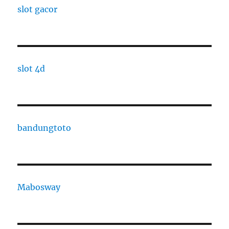
slot gacor
slot 4d
bandungtoto
Mabosway