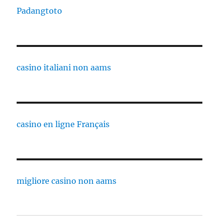
Padangtoto
casino italiani non aams
casino en ligne Français
migliore casino non aams