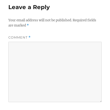
Leave a Reply
Your email address will not be published.
Required fields
are marked
*
COMMENT
*