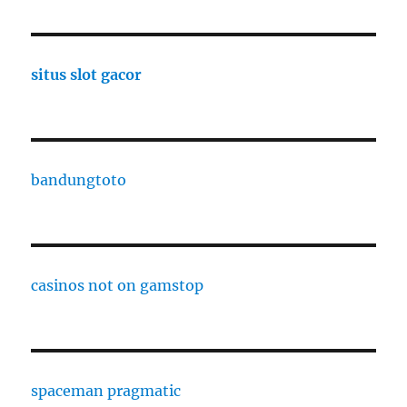
situs slot gacor
bandungtoto
casinos not on gamstop
spaceman pragmatic