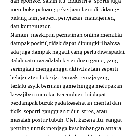
dan sponsor. Selain itu, industri e-sports juga
membuka peluang pekerjaan baru di bidang-
bidang lain, seperti penyiaran, manajemen,
dan komentator.
Namun, meskipun permainan online memiliki
dampak positif, tidak dapat dipungkiri bahwa
ada juga dampak negatif yang perlu diwaspadai.
Salah satunya adalah kecanduan game, yang
seringkali mengganggu aktivitas lain seperti
belajar atau bekerja. Banyak remaja yang
terlalu asyik bermain game hingga melupakan
kewajiban mereka. Kecanduan ini dapat
berdampak buruk pada kesehatan mental dan
fisik, seperti gangguan tidur, stres, atau
masalah postur tubuh. Oleh karena itu, sangat
penting untuk menjaga keseimbangan antara