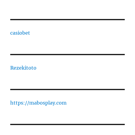
casiobet
Rezekitoto
https://mabosplay.com