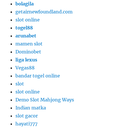
bolagila
getairnewfoundland.com
slot online
togel88
arunabet
mamen slot
Dominobet
liga lexus
Vegas88
bandar togel online
slot
slot online
Demo Slot Mahjong Ways
Indian matka
slot gacor
hayati777