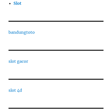
Slot
bandungtoto
slot gacor
slot 4d