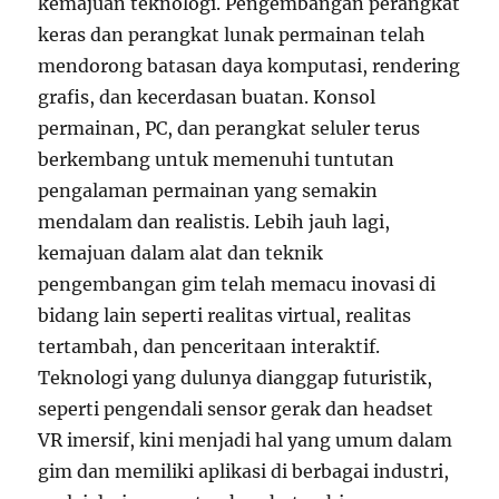
kemajuan teknologi. Pengembangan perangkat
keras dan perangkat lunak permainan telah
mendorong batasan daya komputasi, rendering
grafis, dan kecerdasan buatan. Konsol
permainan, PC, dan perangkat seluler terus
berkembang untuk memenuhi tuntutan
pengalaman permainan yang semakin
mendalam dan realistis. Lebih jauh lagi,
kemajuan dalam alat dan teknik
pengembangan gim telah memacu inovasi di
bidang lain seperti realitas virtual, realitas
tertambah, dan penceritaan interaktif.
Teknologi yang dulunya dianggap futuristik,
seperti pengendali sensor gerak dan headset
VR imersif, kini menjadi hal yang umum dalam
gim dan memiliki aplikasi di berbagai industri,