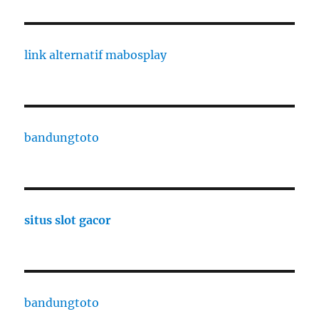
link alternatif mabosplay
bandungtoto
situs slot gacor
bandungtoto