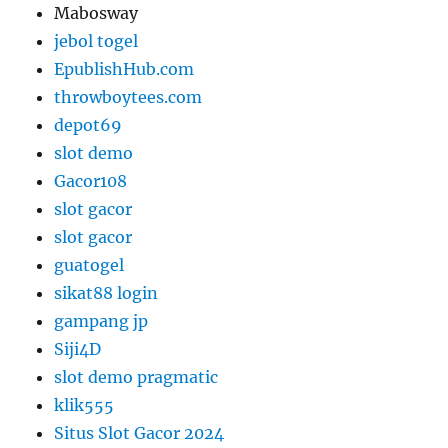
Mabosway
jebol togel
EpublishHub.com
throwboytees.com
depot69
slot demo
Gacor108
slot gacor
slot gacor
guatogel
sikat88 login
gampang jp
Siji4D
slot demo pragmatic
klik555
Situs Slot Gacor 2024