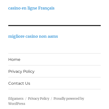
casino en ligne Français
migliore casino non aams
Home
Privacy Policy
Contact Us
fifgamers
Privacy Policy
Proudly powered by
WordPress