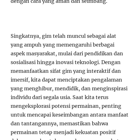
dengan cara yang aman dan seimbang.
Singkatnya, gim telah muncul sebagai alat
yang ampuh yang memengaruhi berbagai
aspek masyarakat, mulai dari pendidikan dan
sosialisasi hingga inovasi teknologi. Dengan
memanfaatkan sifat gim yang interaktif dan
imersif, kita dapat menciptakan pengalaman
yang menghibur, mendidik, dan menginspirasi
individu dari segala usia. Saat kita terus
mengeksplorasi potensi permainan, penting
untuk mencapai keseimbangan antara manfaat
dan tantangannya, memastikan bahwa
permainan tetap menjadi kekuatan positif