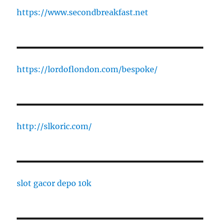
https://www.secondbreakfast.net
https://lordoflondon.com/bespoke/
http://slkoric.com/
slot gacor depo 10k