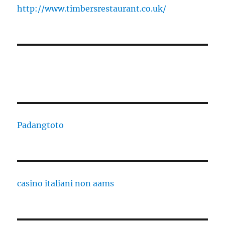
http://www.timbersrestaurant.co.uk/
Padangtoto
casino italiani non aams